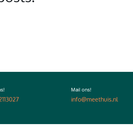
s!
Mail ons!
2113027
info@meethuis.nl