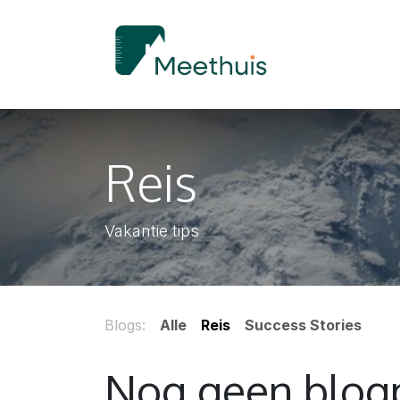
OVERSLAAN NAAR INHOUD
Home
Reis
Vakantie tips
Blogs:
Alle
Reis
Success Stories
Nog geen blogp